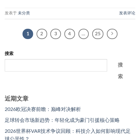
发表于
未分类
发表评论
1
2
3
4
…
25
搜索
搜
索
近期文章
2026欧冠决赛前瞻：巅峰对决解析
足球转会市场新趋势：年轻化成为豪门引援核心策略
2026世界杯VAR技术争议回顾：科技介入如何影响现代足
球公平性？