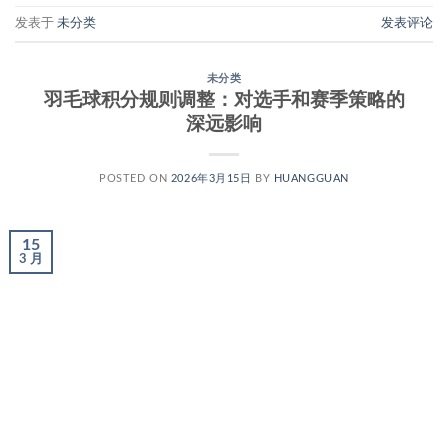
发表于
未分类
发表评论
未分类
羽毛球积分规则调整：对选手和赛季策略的
深远影响
POSTED ON
2026年3月15日
BY
HUANGGUAN
15
3 月