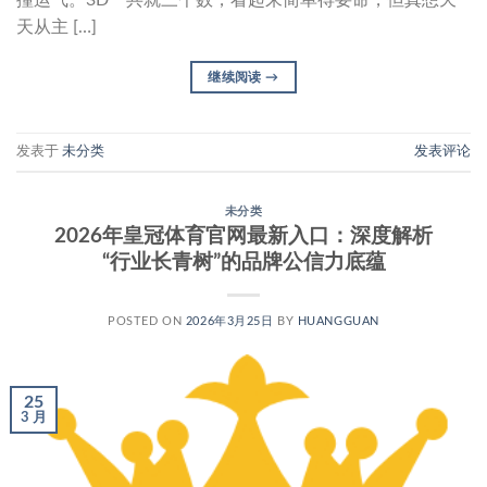
撞运气。3D一共就三个数，看起来简单得要命，但真想天
天从主 […]
继续阅读
→
发表于
未分类
发表评论
未分类
2026年皇冠体育官网最新入口：深度解析
“行业长青树”的品牌公信力底蕴
POSTED ON
2026年3月25日
BY
HUANGGUAN
25
3 月