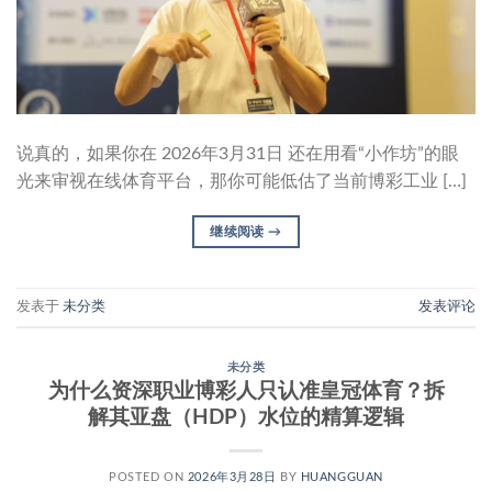
说真的，如果你在 2026年3月31日 还在用看“小作坊”的眼
光来审视在线体育平台，那你可能低估了当前博彩工业 […]
继续阅读
→
发表于
未分类
发表评论
未分类
为什么资深职业博彩人只认准皇冠体育？拆
解其亚盘（HDP）水位的精算逻辑
POSTED ON
2026年3月28日
BY
HUANGGUAN