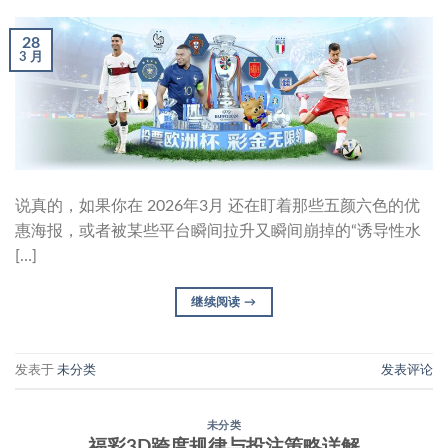
28
3 月
说真的，如果你在 2026年3月 还在盯着那些五颜六色的优
惠海报，或者被某些平台瞬间拉升又瞬间崩掉的“诱导性水
[…]
继续阅读
→
发表于
未分类
发表评论
未分类
福彩3D跨度规律与投注策略详解