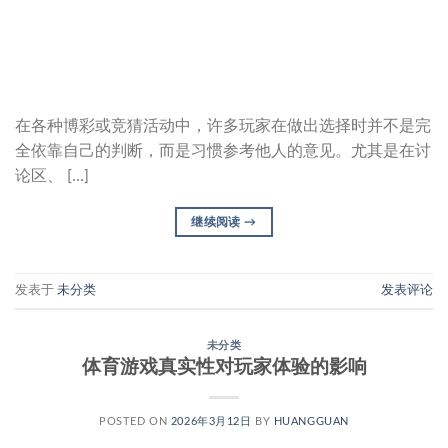
在各种博彩或竞猜活动中，许多玩家在做出选择时并不是完
全依靠自己的判断，而是习惯参考他人的意见。尤其是在讨
论区、 […]
继续阅读
→
发表于
未分类
发表评论
未分类
体育游戏真实性对玩家体验的影响
POSTED ON
2026年3月12日
BY
HUANGGUAN