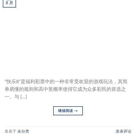
8 月
“快乐8”是福利彩票中的一种非常受欢迎的游戏玩法，其简
单易懂的规则和高中奖概率使得它成为众多彩民的首选之
一。与 […]
继续阅读
→
发表于
未分类
发表评论