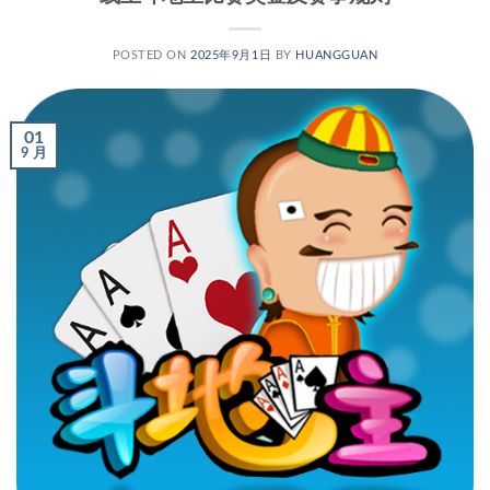
POSTED ON
2025年9月1日
BY
HUANGGUAN
01
9 月