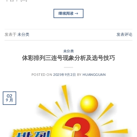
继续阅读
→
发表于
未分类
发表评论
未分类
体彩排列三连号现象分析及选号技巧
POSTED ON
2025年9月2日
BY
HUANGGUAN
02
9 月