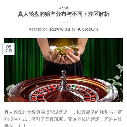
未分类
真人轮盘的赔率分布与不同下注区解析
POSTED ON
2025年9月5日
BY
HUANGGUAN
05
9 月
真人轮盘作为经典的博彩游戏之一，以其简洁的规则与丰富
的投注方式，吸引了无数玩家。无论是传统赌场，还是在线
平台， […]