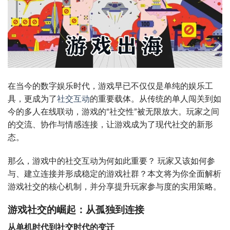
在当今的数字娱乐时代，游戏早已不仅仅是单纯的娱乐工
具，更成为了
社交互动
的重要载体。从传统的单人闯关到如
今的多人在线联动，游戏的“社交性”被无限放大。玩家之间
的交流、协作与情感连接，让游戏成为了现代社交的新形
态。
那么，游戏中的社交互动为何如此重要？ 玩家又该如何参
与、建立连接并形成稳定的游戏社群？本文将为你全面解析
游戏社交的核心机制，并分享提升玩家参与度的实用策略。
游戏社交的崛起：从孤独到连接
从单机时代到社交时代的变迁