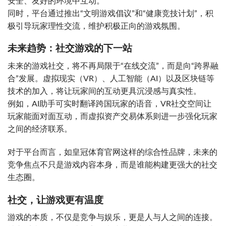
安全、友好的环境中互动。
同时，平台通过推出“文明游戏倡议”和“健康竞技计划”，积
极引导玩家理性交流，维护积极正向的游戏氛围。
未来趋势：社交游戏的下一站
未来的游戏社交，将不再局限于“在线交流”，而是向“跨界融
合”发展。虚拟现实（VR）、人工智能（AI）以及区块链等
技术的加入，将让玩家间的互动更具沉浸感与真实性。
例如，AI助手可实时翻译跨国玩家的语音，VR社交空间让
玩家能面对面互动，而虚拟资产交易体系则进一步强化玩家
之间的经济联系。
对于平台而言，如皇冠体育官网这样的综合性品牌，未来的
竞争焦点不只是游戏内容本身，而是谁能构建更强大的社交
生态圈。
社交，让游戏更有温度
游戏的本质，不仅是竞争与娱乐，更是人与人之间的连接。