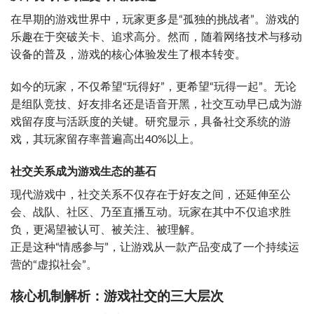
在早期的游戏世界中，玩家更多是“孤独的挑战者”。游戏的
乐趣在于突破关卡、追求高分。然而，随着网络技术与移动
设备的普及，游戏的核心体验发生了根本转变。
如今的玩家，不仅希望“玩得好”，更希望“玩得一起”。无论
是组队竞技、好友排名还是语音开黑，社交互动早已成为游
戏留存度与活跃度的关键。研究显示，具备社交系统的游
戏，其玩家留存率普遍高出40%以上。
社交关系成为游戏生态的基石
现代游戏中，社交关系不仅存在于好友之间，还延伸至公
会、战队、社区、乃至直播互动。玩家在其中不仅追求胜
负，更渴望被认可、被关注、被理解。
正是这种“情感参与”，让游戏从一款产品变成了一个持续运
营的“虚拟社会”。
核心机制解析：游戏社交的三大层次