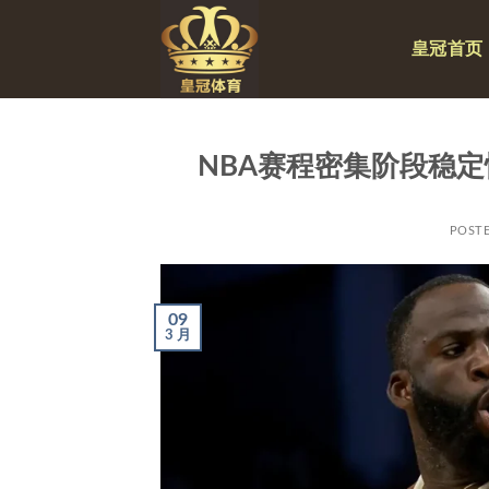
跳
到
皇冠首页
内
容
NBA赛程密集阶段稳
POST
09
3 月