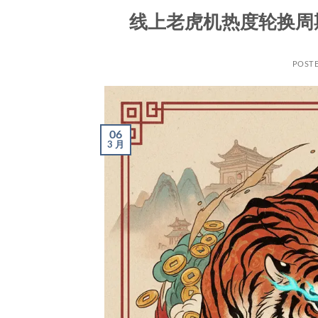
线上老虎机热度轮换周
POST
06
3 月