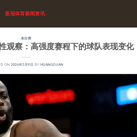
皇冠体育新闻资讯
未分类
定性观察：高强度赛程下的球队表现变化
ED ON
2026年3月9日
BY
HUANGGUAN