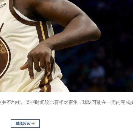
往往并不均衡。某些时间段比赛相对密集，球队可能在一周内完成
继续阅读
→