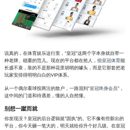
说真的，在体育娱乐这行里，“皇冠”这两个字本身就自带一
种老牌、稳重的范儿。现在的平台都在抢人，但
皇冠体育
能
长盛不衰，靠的不是那种花里胡哨的噱头，而是它那套把老
玩家安排得明明白白的VIP体系。
从一个偶尔看球投两注的散户，一路混到“
皇冠终身会员
”，
这中间的门道和待遇差，懂的人自然懂。
别想一蹴而就
你发现没？皇冠的后台逻辑挺“固执”的。它不像有些新出的
平台，你今天砸一笔大的，明天就给你升个好几级。在皇冠