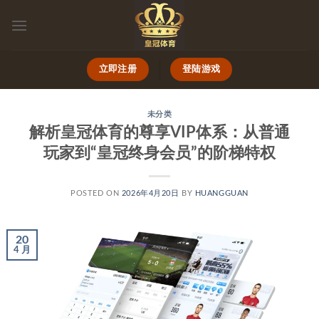
跳
到
内
容
立即注册
登陆游戏
未分类
解析皇冠体育的尊享VIP体系：从普通
玩家到“皇冠终身会员”的阶梯特权
POSTED ON
2026年4月20日
BY
HUANGGUAN
20
4 月