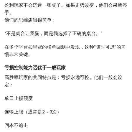
盈利玩家不会沉迷一张桌子。如果走势改变，他们会果断停
手。
他们的思维逻辑很简单：
“不是桌台让我赢，而是我选择了正确的桌台。”
在多个平台如皇冠的榜单回测中发现，这种“随时可退”的习
惯非常关键。
亏损控制能力远优于一般玩家
高胜率玩家的共同特点是：亏损永远可控。他们一般会设
定：
单日止损额度
连输上限（通常是2～3次）
回本不追击