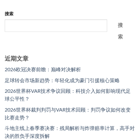
搜索
搜
索
近期文章
2026欧冠决赛前瞻：巅峰对决解析
足球转会市场新趋势：年轻化成为豪门引援核心策略
2026世界杯VAR技术争议回顾：科技介入如何影响现代足
球公平性？
2026世界杯裁判判罚与VAR技术回顾：判罚争议如何改变
比赛走势？
斗地主线上春季赛决赛：残局解析与炸弹赔率计算，高手对
决的胜负手深度拆解