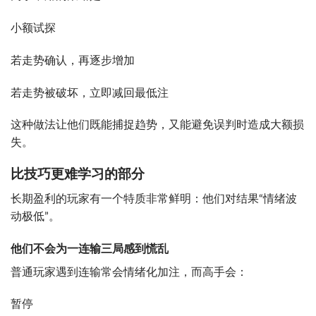
小额试探
若走势确认，再逐步增加
若走势被破坏，立即减回最低注
这种做法让他们既能捕捉趋势，又能避免误判时造成大额损
失。
比技巧更难学习的部分
长期盈利的玩家有一个特质非常鲜明：他们对结果“情绪波
动极低”。
他们不会为一连输三局感到慌乱
普通玩家遇到连输常会情绪化加注，而高手会：
暂停