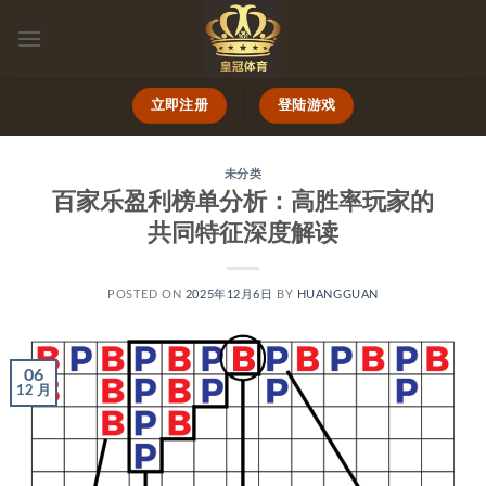
跳
到
内
容
立即注册
登陆游戏
未分类
百家乐盈利榜单分析：高胜率玩家的
共同特征深度解读
POSTED ON
2025年12月6日
BY
HUANGGUAN
06
12 月