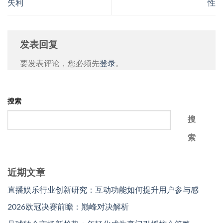
失利
性
发表回复
要发表评论，您必须先
登录
。
搜索
搜
索
近期文章
直播娱乐行业创新研究：互动功能如何提升用户参与感
2026欧冠决赛前瞻：巅峰对决解析