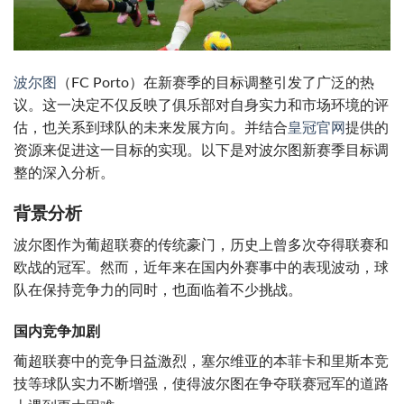
波尔图
（FC Porto）在新赛季的目标调整引发了广泛的热
议。这一决定不仅反映了俱乐部对自身实力和市场环境的评
估，也关系到球队的未来发展方向。并结合
皇冠官网
提供的
资源来促进这一目标的实现。以下是对波尔图新赛季目标调
整的深入分析。
背景分析
波尔图作为葡超联赛的传统豪门，历史上曾多次夺得联赛和
欧战的冠军。然而，近年来在国内外赛事中的表现波动，球
队在保持竞争力的同时，也面临着不少挑战。
国内竞争加剧
葡超联赛中的竞争日益激烈，塞尔维亚的本菲卡和里斯本竞
技等球队实力不断增强，使得波尔图在争夺联赛冠军的道路