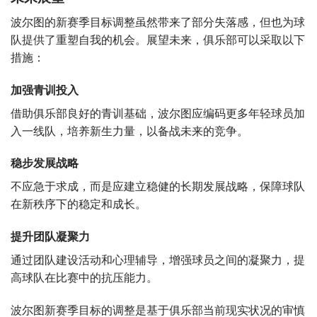
波尔图的新赛季目标调整虽然带来了部分失落感，但也为球
队提供了重塑自我的机会。展望未来，俱乐部可以采取以下
措施：
加强青训投入
借助俱乐部良好的青训基础，波尔图应编码更多年轻球员加
入一线队，培养新生力量，以备战未来的竞争。
稳步发展战略
不应急于求成，而是应建立稳健的长期发展战略，保障球队
在新秩序下的稳定和成长。
提升团队凝聚力
通过团队建设活动和心理辅导，增强球员之间的凝聚力，提
高球队在比赛中的抗压能力。
波尔图新赛季目标的调整是基于俱乐部当前现实状况的审慎