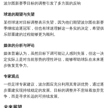
波尔图新赛季目标的调整引发了多方面的反响
球迷的期望与失望
某些球迷对目标调整表示失望，因为他们期望波尔图在新赛
季继续追逐冠军，但也有球迷理解这一务实的决定，希望俱
乐部重建的过程能够更为顺利。
媒体的分析与评论
媒体普遍认为，虽然目标下调可能让人感到失落，但这一决
定实际上是对当前形势的理性评估，能够帮助球队在未来逐
步恢复竞争力。
专家观点
一些足球专家建议，波尔图应充分利用其青训优势，通过逐
步重建实现持续稳定的发展。目标的调整并不意味着放弃竞
争，而是寻求长远的可持续发展。
未来展望