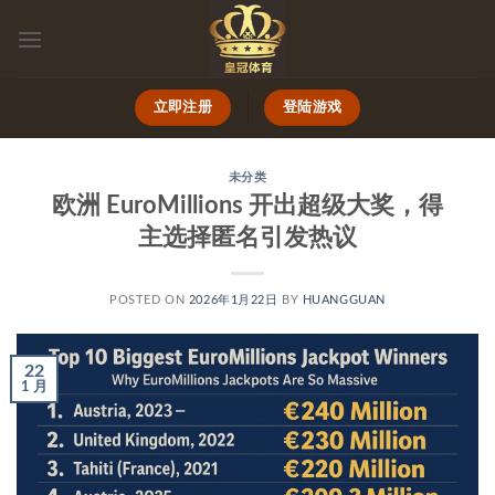
跳
到
内
容
立即注册
登陆游戏
未分类
欧洲 EuroMillions 开出超级大奖，得
主选择匿名引发热议
POSTED ON
2026年1月22日
BY
HUANGGUAN
22
1 月