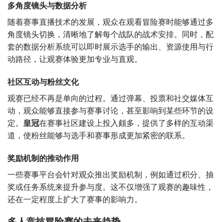
多角度镜头与数据分析
随着赛事直播技术的发展，观众在观看冒险赛时能够通过多
角度镜头切换，清晰地了解每个战队的战术安排。同时，配
套的数据分析系统可以即时展示选手的输出、资源使用与行
动路径，让观赛体验更加专业与直观。
社区互动与粉丝文化
观赛已经不再是单向的过程。通过弹幕、投票和社交媒体互
动，观众能够直接参与赛事讨论，甚至影响到某些环节的设
定。
皇冠
在赛事社区建设上投入颇多，提供了多样的互动渠
道，使粉丝能够与选手和赛事形成更加紧密的联系。
奖励机制的推动作用
一些赛事平台会针对观众推出奖励机制，例如通过积分、抽
奖或任务系统来提升参与度。这不仅增强了观赛的趣味性，
还在一定程度上扩大了赛事的影响力。