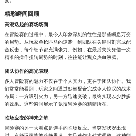
宴。
精彩瞬间回顾
高潮迭起的赛场场面
在冒险赛的过程中，最令人印象深刻的往往是那些瞬息万变
的局势。从玩家单枪匹马的逆袭，到团队在关键时刻完成配
合反击，每个细节都充满张力。例如，在最后关头凭借一次
精准的操作扭转局势的时刻，往往能让观众热血沸腾。
团队协作的高光表现
多人冒险赛的魅力不仅在于个人实力，更在于团队协作。我
们常常能看到，玩家之间通过默契配合完成令人惊叹的战术
布局：一方吸引火力，另一方迅速突破，最终实现以少胜多
的效果。这些瞬间展示了竞技冒险赛的精髓所在。
临场应变的神来之笔
冒险赛的另一大看点是选手的临场反应。当突发状况出现
时，有些玩家能够冷静思考，并迅速作出战术调整，这种能