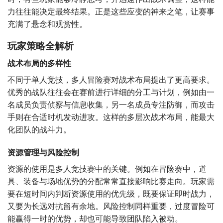
力往往能决定最终结果。正是这些应变的神来之笔，让赛事
充满了悬念和观赏性。
玩家策略全解析
战术布局的多样性
不同于单人竞技，多人冒险赛对战术布局提出了更高要求。
优秀的战队往往会在赛前进行详细的分工与计划，例如由一
名成员负责侦察与信息收集，另一名成员专注防御，而攻击
手则在合适时机发动进攻。这样的多层次战术布局，能最大
化团队的战斗力。
资源管理与风险控制
资源的使用是多人竞技赛中的关键。例如在冒险赛中，道
具、装备与场地优势的分配常常直接影响比赛走向。玩家需
要在短时间内判断资源使用的优先级，既要保证即时战力，
又要为长远对抗留有余地。风险控制同样重要，过度冒险可
能赢得一时的优势，却也可能导致团队陷入被动。