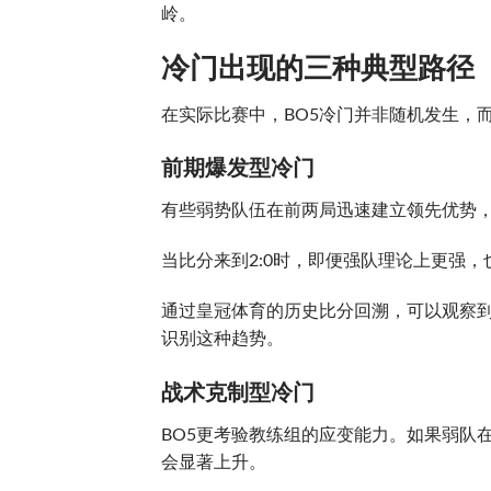
岭。
冷门出现的三种典型路径
在实际比赛中，BO5冷门并非随机发生，
前期爆发型冷门
有些弱势队伍在前两局迅速建立领先优势
当比分来到2:0时，即便强队理论上更强
通过皇冠体育的历史比分回溯，可以观察到
识别这种趋势。
战术克制型冷门
BO5更考验教练组的应变能力。如果弱队
会显著上升。