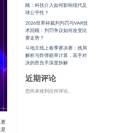
顾：科技介入如何影响现代足
球公平性？
2026世界杯裁判判罚与VAR技
术回顾：判罚争议如何改变比
赛走势？
斗地主线上春季赛决赛：残局
解析与炸弹赔率计算，高手对
决的胜负手深度拆解
近期评论
您尚未收到任何评论。
队更
竟是