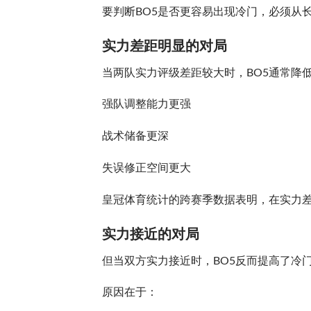
要判断BO5是否更容易出现冷门，必须从
实力差距明显的对局
当两队实力评级差距较大时，BO5通常降
强队调整能力更强
战术储备更深
失误修正空间更大
皇冠体育统计的跨赛季数据表明，在实力差
实力接近的对局
但当双方实力接近时，BO5反而提高了冷
原因在于：