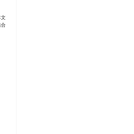
本文
结合
。