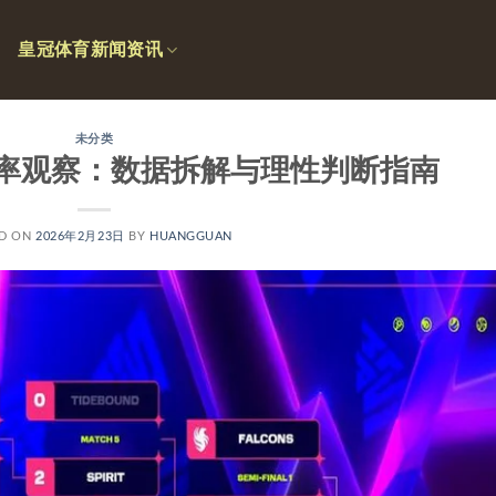
皇冠体育新闻资讯
未分类
概率观察：数据拆解与理性判断指南
ED ON
2026年2月23日
BY
HUANGGUAN