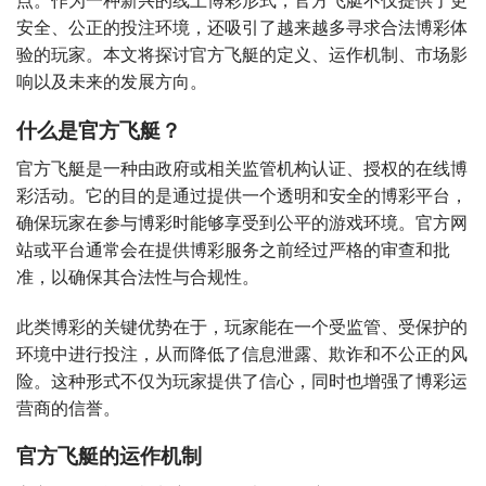
点。作为一种新兴的线上博彩形式，官方飞艇不仅提供了更
安全、公正的投注环境，还吸引了越来越多寻求合法博彩体
验的玩家。本文将探讨官方飞艇的定义、运作机制、市场影
响以及未来的发展方向。
什么是官方飞艇？
官方飞艇是一种由政府或相关监管机构认证、授权的在线博
彩活动。它的目的是通过提供一个透明和安全的博彩平台，
确保玩家在参与博彩时能够享受到公平的游戏环境。官方网
站或平台通常会在提供博彩服务之前经过严格的审查和批
准，以确保其合法性与合规性。
此类博彩的关键优势在于，玩家能在一个受监管、受保护的
环境中进行投注，从而降低了信息泄露、欺诈和不公正的风
险。这种形式不仅为玩家提供了信心，同时也增强了博彩运
营商的信誉。
官方飞艇的运作机制