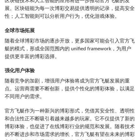
区块链技术和人工智能的应用将进一步推动官方飞艇的发
展。区块链能为每一次博彩交易提供透明的记录，提高安全
性；人工智能则可以分析用户行为，优化游戏体验。
全球市场拓展
随着全球博彩市场的逐步开放，更多国家可能会引入官方飞
艇的模式，形成全国范围内的 unified framework，为用户
提供更丰富的博彩选择。
强化用户体验
随着竞争的加剧，增强用户体验将成为官方飞艇发展的重
点。运营商需要不断创新，提供个性化的博彩体验，以满足
不同用户的需求。
官方飞艇作为一种新兴的博彩形式，凭借其安全性、透明性
和合法性正不断吸引着越来越多的玩家。它不仅提供了新的
博彩体验，也促进了在线博彩行业的规范和发展。随着技术
的不断进步和市场需求的增长，官方飞艇有望在未来的博彩