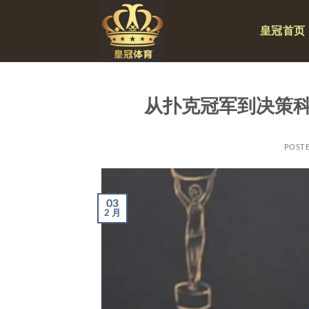
跳
到
皇冠首页
内
容
从扑克冠军到决策
POST
03
2 月