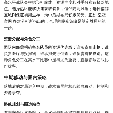
高水平战队会根据飞机航线、资源丰度和对手分布选择落地
点。选择热区能够快速获取装备，但伴随高风险；选择偏僻
区域则保证初期生存，为中后期布局积累优势。正如 皇冠
官网 多次分析所指出的，合理的跳伞策略是奠定胜局的第
一步。
资源分配与角色分工
团队内部需明确每名队员的资源优先级：谁负责狙击枪，谁
负责医疗与投掷物；谁承担先行侦查，谁负责掩护撤退。这
种角色分工在高水平比赛中显得尤为重要，直接影响团队协
作效率。
中期移动与圈内策略
落地后的对局进入中期，战术布局的核心转向移动、控制和
资源争夺。
路线规划与圈边站位
随着安全区逐渐缩小，高水平战队会提前规划移动路线，选