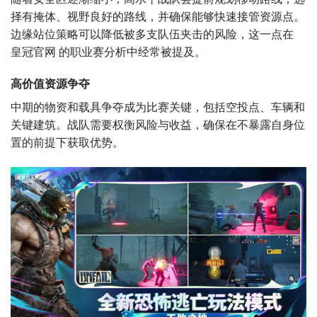
择有掩体、视野良好的路线，并确保能够快速接管资源点。
边缘站位策略可以降低被多支队伍夹击的风险，这一点在
皇冠官网 的职业赛分析中经常被提及。
高价值资源争夺
中期的物资和载具争夺成为比赛关键，包括空投点、车辆和
关键建筑。战队需要权衡风险与收益，确保在不暴露自身位
置的前提下获取优势。