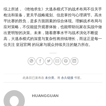
综上所述，《绝地求生》大逃杀模式下的战术布局不仅关乎
枪法和装备，更关乎战略规划、信息掌控与心理调节。高水
平比赛的胜负，是多方面因素的综合体现。理解战术布局与
应对策略，不仅能提升观赛体验，也能帮助玩家在实战中做
出更明智的决策。未来，随着赛事水平与战术演化不断提
高，大逃杀模式的深度与复杂性将持续增长，而这正是每一
位关注 皇冠官网 的玩家与观众持续关注的魅力所在。
此条目已发布在
未分类
。将
永久链接
书签。
HUANGGUAN