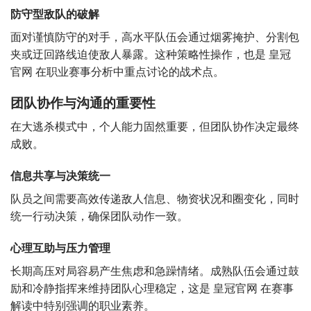
防守型敌队的破解
面对谨慎防守的对手，高水平队伍会通过烟雾掩护、分割包
夹或迂回路线迫使敌人暴露。这种策略性操作，也是 皇冠
官网 在职业赛事分析中重点讨论的战术点。
团队协作与沟通的重要性
在大逃杀模式中，个人能力固然重要，但团队协作决定最终
成败。
信息共享与决策统一
队员之间需要高效传递敌人信息、物资状况和圈变化，同时
统一行动决策，确保团队动作一致。
心理互助与压力管理
长期高压对局容易产生焦虑和急躁情绪。成熟队伍会通过鼓
励和冷静指挥来维持团队心理稳定，这是 皇冠官网 在赛事
解读中特别强调的职业素养。