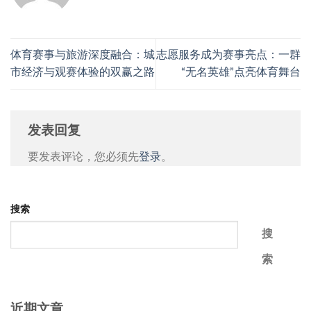
体育赛事与旅游深度融合：城
志愿服务成为赛事亮点：一群
市经济与观赛体验的双赢之路
“无名英雄”点亮体育舞台
发表回复
要发表评论，您必须先
登录
。
搜索
搜
索
近期文章