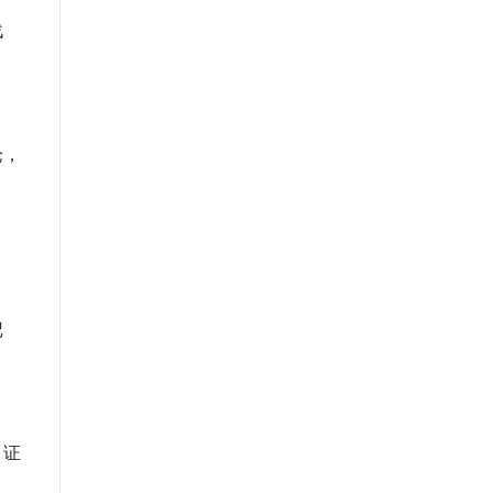
战
论，
记
，证