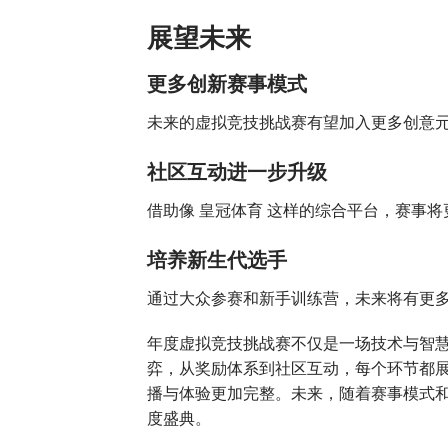
展望未来
更多创新赛事模式
未来的虚拟竞技挑战赛有望加入更多创意元
社区互动进一步升级
借助像 皇冠体育 这样的综合平台，赛事
培养新生代选手
通过大众参赛和新手训练营，未来将有更
年度虚拟竞技挑战赛不仅是一场技术与智
弈，从奖励体系到社区互动，每个环节都展
播与体验更加完整。未来，随着赛事模式
度盛典。