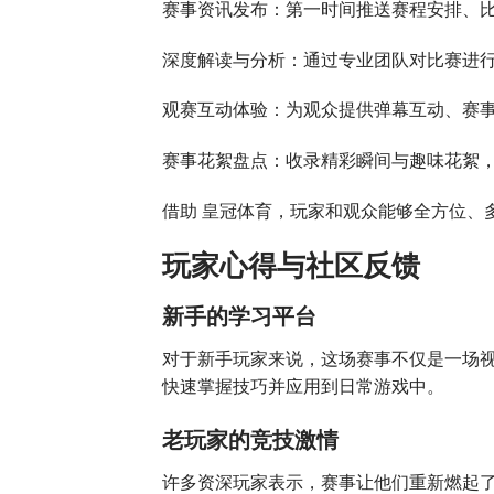
赛事资讯发布：第一时间推送赛程安排、
深度解读与分析：通过专业团队对比赛进
观赛互动体验：为观众提供弹幕互动、赛
赛事花絮盘点：收录精彩瞬间与趣味花絮
借助 皇冠体育，玩家和观众能够全方位、
玩家心得与社区反馈
新手的学习平台
对于新手玩家来说，这场赛事不仅是一场
快速掌握技巧并应用到日常游戏中。
老玩家的竞技激情
许多资深玩家表示，赛事让他们重新燃起