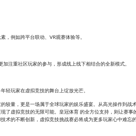
素，例如跨平台联动、VR观赛体验等。
将更加注重社区玩家的参与，形成线上线下相结合的全新模式。
多年轻玩家在虚拟竞技的舞台上绽放光芒。
慧的较量，更是一场属于全球玩家的娱乐盛宴。从高光操作到战
现了虚拟竞技的无限可能。皇冠体育 的全方位支持，则让赛事
和技术的不断创新，虚拟竞技挑战赛必将成为更多玩家心中难忘