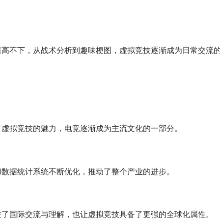
居高不下，从战术分析到趣味梗图，虚拟竞技逐渐成为日常交流
了虚拟竞技的魅力，电竞逐渐成为主流文化的一部分。
和数据统计系统不断优化，推动了整个产业的进步。
进了国际交流与理解，也让虚拟竞技具备了更强的全球化属性。