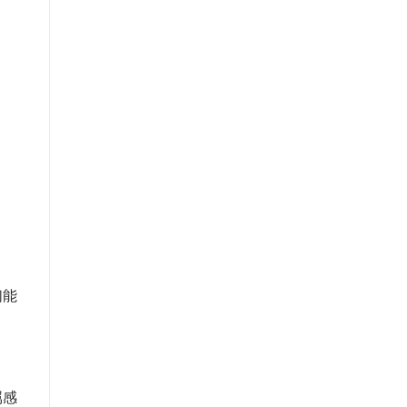
们能
属感