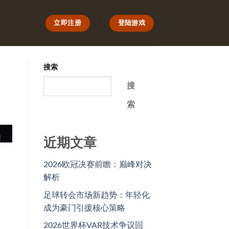
立即注册
登陆游戏
搜索
搜
索
近期文章
2026欧冠决赛前瞻：巅峰对决
解析
足球转会市场新趋势：年轻化
成为豪门引援核心策略
2026世界杯VAR技术争议回