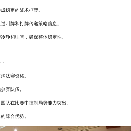
形成稳定的战术框架。
通过叫牌和打牌传递策略信息。
持冷静和理智，确保整体稳定性。
括：
定淘汰赛资格。
他参赛队伍。
中国队在比赛中控制局势能力突出。
上的综合优势。