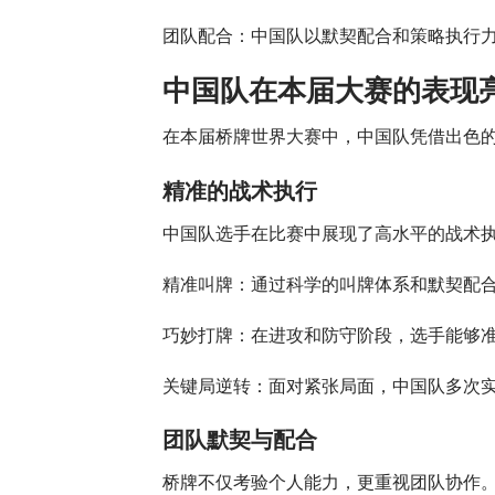
团队配合：中国队以默契配合和策略执行
中国队在本届大赛的表现
在本届桥牌世界大赛中，中国队凭借出色
精准的战术执行
中国队选手在比赛中展现了高水平的战术
精准叫牌：通过科学的叫牌体系和默契配
巧妙打牌：在进攻和防守阶段，选手能够
关键局逆转：面对紧张局面，中国队多次
团队默契与配合
桥牌不仅考验个人能力，更重视团队协作