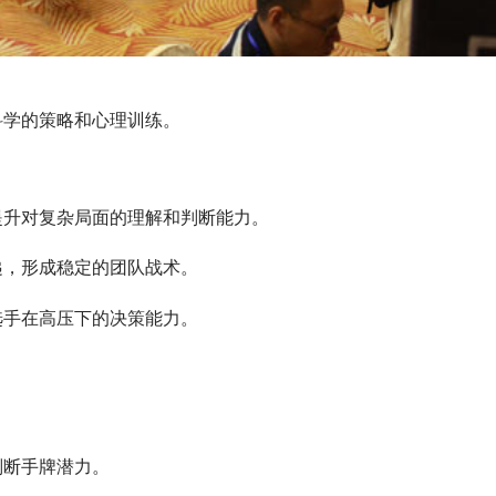
科学的策略和心理训练。
提升对复杂局面的理解和判断能力。
递，形成稳定的团队战术。
选手在高压下的决策能力。
：
判断手牌潜力。