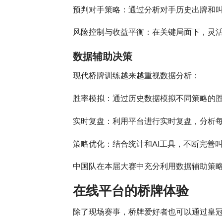
预判对手策略：通过分析对手历史出牌和
风险控制与收益平衡：在关键局面下，灵
数据辅助决策
现代桥牌训练越来越重视数据分析：
胜率模拟：通过历史数据模拟不同策略的
实时复盘：利用平台进行实时复盘，分析
策略优化：结合统计和AI工具，不断完善
中国队在本届大赛中充分利用数据辅助策
在线平台的桥牌体验
除了现场赛事，桥牌爱好者也可以通过皇