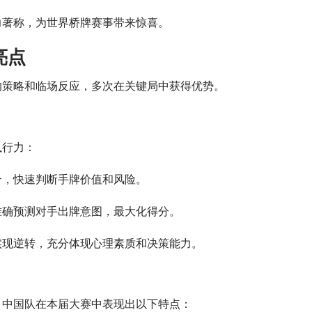
力著称，为世界桥牌赛事带来惊喜。
亮点
的策略和临场反应，多次在关键局中获得优势。
执行力：
合，快速判断手牌价值和风险。
准确预测对手出牌意图，最大化得分。
实现逆转，充分体现心理素质和决策能力。
。中国队在本届大赛中表现出以下特点：