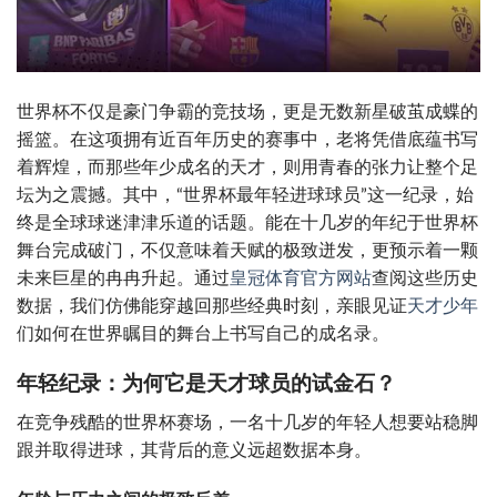
世界杯不仅是豪门争霸的竞技场，更是无数新星破茧成蝶的
摇篮。在这项拥有近百年历史的赛事中，老将凭借底蕴书写
着辉煌，而那些年少成名的天才，则用青春的张力让整个足
坛为之震撼。其中，“世界杯最年轻进球球员”这一纪录，始
终是全球球迷津津乐道的话题。能在十几岁的年纪于世界杯
舞台完成破门，不仅意味着天赋的极致迸发，更预示着一颗
未来巨星的冉冉升起。通过
皇冠体育官方网站
查阅这些历史
数据，我们仿佛能穿越回那些经典时刻，亲眼见证
天才少年
们如何在世界瞩目的舞台上书写自己的成名录。
年轻纪录：为何它是天才球员的试金石？
在竞争残酷的世界杯赛场，一名十几岁的年轻人想要站稳脚
跟并取得进球，其背后的意义远超数据本身。