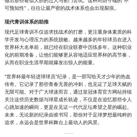
做出那些看似大胆的过人与射门尝试。这种对防守端的“不
可预知性”，往往让最严密的战术体系也会出现裂痕。
现代青训体系的助推
现代足球青训不仅追求技战术的打磨，更注重身体素质的科
学开发与心理压力的系统脱敏。越来越多的年轻球员在进入
世界杯大名单前，就已经在职业联赛中历练多年。这种职业
化的前期准备，让他们能够更从容地适应世界杯的高节奏，
从而在职业生涯早期就爆发出惊人的能量。
“世界杯最年轻进球球员”纪录，是一部写给天才少年的热血
传奇。它记录了那些青春无畏的冲刺，也见证了足球天赋的
无限可能。对于广大球迷而言，通过皇冠体育官方网站持续
关注这些历史数据与球星成长轨迹，不仅是在追忆那些令人
心跳加速的瞬间，更是在见证一代代足坛希望之星的崛起。
未来，无论新的纪录由谁书写，那份对于足球梦想最纯粹的
追求，永远会是世界杯舞台上最动人的风景。