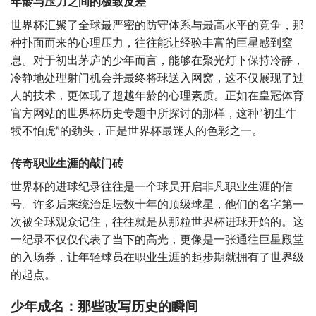
年龄与压力之间的极致反差
世界杯汇聚了全球最严密的防守体系与最高水平的竞争，那
种扑面而来的心理压力，往往能让经验丰富的巨星感到窒
息。对于初出茅庐的少年而言，能够在聚光灯下保持冷静，
冷静地处理射门机会并最终将球送入网窝，这不仅展现了过
人的技术，更体现了超越年龄的心理素质。正如在皇冠体育
官方网站的世界杯历史专题中所探讨的那样，这种“初生牛
犊不怕虎”的劲头，正是世界杯最迷人的色彩之一。
传奇职业生涯的敲门砖
世界杯的进球纪录往往是一个球员开启非凡职业生涯的信
号。许多后来统治足坛数十年的顶级球星，他们的名字第一
次被全球观众记住，往往就是从那粒世界杯进球开始的。这
一纪录不仅仅代表了当下的高光，更像是一张通往巨星殿堂
的入场券，让年轻球员在职业生涯的起步期就拥有了世界级
的起点。
少年成名：那些改写历史的瞬间