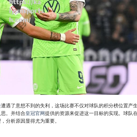
堡
遭遇了意想不到的失利，这场比赛不仅对球队的积分榜位置产
反思。并结合
皇冠官网
提供的资源来促进这一目标的实现。球队
望，分析原因显得尤为重要。