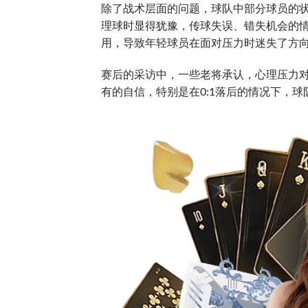
除了战术层面的问题，球队中部分球员的
理球时显得犹豫，传球失误、错失机会的
用，导致年轻球员在面对压力时迷失了方
赛后的采访中，一些老将承认，心理压力对
有的自信，特别是在0:1落后的情况下，