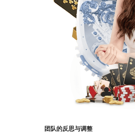
团队的反思与调整