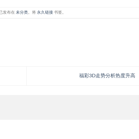
已发布在
未分类
。将
永久链接
书签。
福彩3D走势分析热度升高