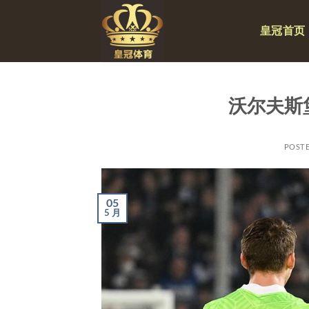
跳
到
皇冠首页
内
容
沃尔夫斯
POST
05
5 月