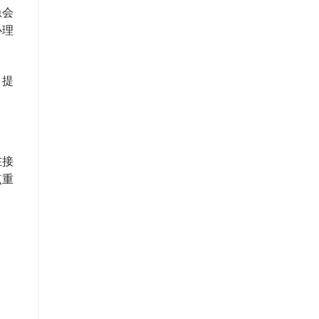
急会
心理
，提
在接
点重