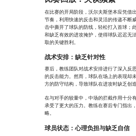
在比赛的开局阶段，沃尔夫斯堡本应凭借
节奏，利用快速的反击和灵活的传递不断威
击中撕开了球队的防线，轻松打入首球；
和缺乏有效的进攻掩护，使得球队迟迟无法
取的关键胜利。
战术安排：缺乏针对性
赛后，教练团队对战术安排进行了深入反
的反击能力。然而，球队在场上的表现却
方的防守结构，导致球队在进攻时缺乏创
在与对手的较量中，中场的拦截作用十分
承受了更大的压力。教练在赛后专门指出
略。
球员状态：心理负担与缺乏自信