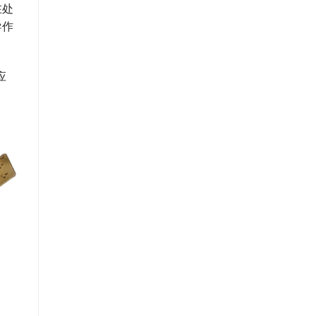
在处
导作
应