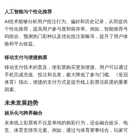
人工智能与个性化推荐
AI技术能够分析用户投注行为、偏好和历史记录，从而提供
个性化推荐，提高用户参与度和留存率。例如，智能推荐号
码组合、预测热门彩种以及优化投注策略等，提升了用户体
验和平台收益。
移动支付与便捷购票
移动支付技术的普及，使彩票购买更加便捷。用户可以通过
手机完成充值、投注和兑奖，极大降低了参与门槛。《皇冠
体育》指出，便捷的支付方式是提升线上彩票活跃度的重要
因素。
未来发展趋势
娱乐化与跨界融合
未来线上彩票将不仅是单纯的购彩行为，还会融合娱乐、电
竞、体育竞猜等元素。例如，通过与体育赛事结合，玩家可