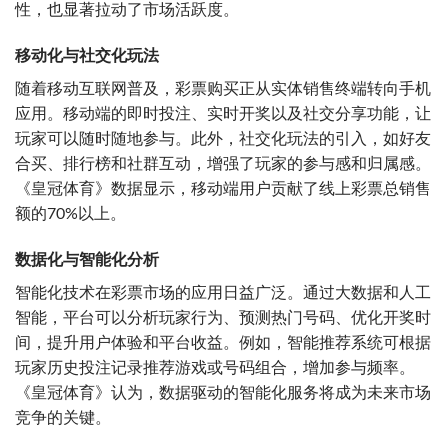
性，也显著拉动了市场活跃度。
移动化与社交化玩法
随着移动互联网普及，彩票购买正从实体销售终端转向手机
应用。移动端的即时投注、实时开奖以及社交分享功能，让
玩家可以随时随地参与。此外，社交化玩法的引入，如好友
合买、排行榜和社群互动，增强了玩家的参与感和归属感。
《皇冠体育》数据显示，移动端用户贡献了线上彩票总销售
额的70%以上。
数据化与智能化分析
智能化技术在彩票市场的应用日益广泛。通过大数据和人工
智能，平台可以分析玩家行为、预测热门号码、优化开奖时
间，提升用户体验和平台收益。例如，智能推荐系统可根据
玩家历史投注记录推荐游戏或号码组合，增加参与频率。
《皇冠体育》认为，数据驱动的智能化服务将成为未来市场
竞争的关键。