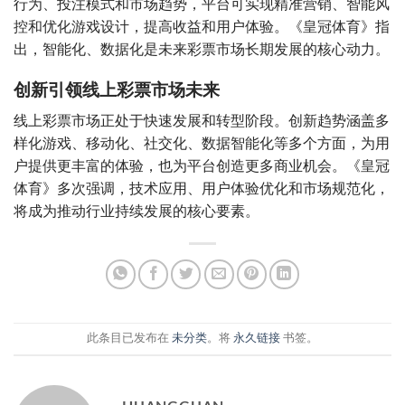
行为、投注模式和市场趋势，平台可实现精准营销、智能风
控和优化游戏设计，提高收益和用户体验。《皇冠体育》指
出，智能化、数据化是未来彩票市场长期发展的核心动力。
创新引领线上彩票市场未来
线上彩票市场正处于快速发展和转型阶段。创新趋势涵盖多
样化游戏、移动化、社交化、数据智能化等多个方面，为用
户提供更丰富的体验，也为平台创造更多商业机会。《皇冠
体育》多次强调，技术应用、用户体验优化和市场规范化，
将成为推动行业持续发展的核心要素。
此条目已发布在
未分类
。将
永久链接
书签。