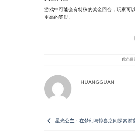
游戏中可能会有特殊的奖金回合，玩家可
更高的奖励。
此条目
HUANGGUAN
星光公主：在梦幻与惊喜之间探索财