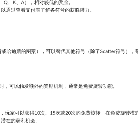
、Q、K、A），相对较低的奖金。
可以通过查看支付表了解各符号的获胜潜力。
或哈迪斯的图案），可以替代其他符号（除了Scatter符号），
r符号时，可以触发额外的奖励机制，通常是免费旋转功能。
r符号，玩家可以获得10次、15次或20次的免费旋转。在免费旋转模
了潜在的获利机会。