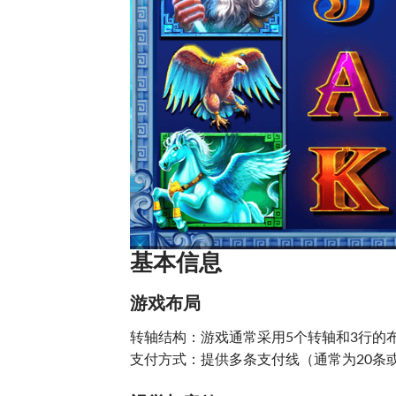
基本信息
游戏布局
转轴结构：游戏通常采用5个转轴和3行的
支付方式：提供多条支付线（通常为20条