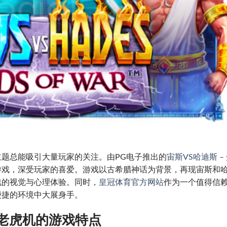
题总能吸引大量玩家的关注。由PG电子推出的
宙斯VS哈迪斯 –
游戏，深受玩家的喜爱。游戏以古希腊神话为背景，再现宙斯和
魄的视觉与心理体验。同时，
皇冠体育官方网站
作为一个值得信
便捷的环境中大展身手。
战老虎机的游戏特点