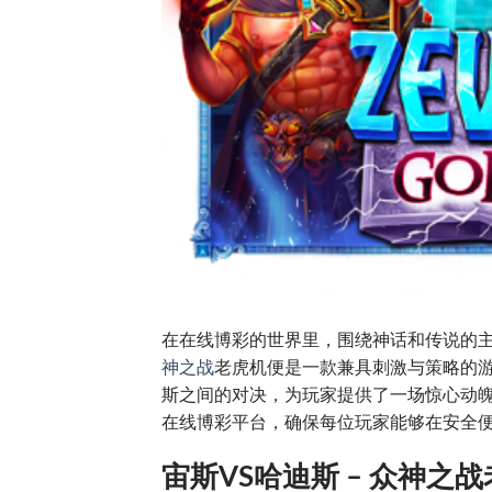
在在线博彩的世界里，围绕神话和传说的主
神之战
老虎机便是一款兼具刺激与策略的
斯之间的对决，为玩家提供了一场惊心动
在线博彩平台，确保每位玩家能够在安全
宙斯VS哈迪斯 – 众神之